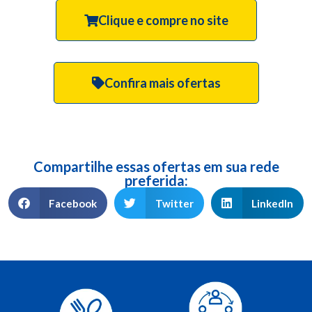
Clique e compre no site
Confira mais ofertas
Compartilhe essas ofertas em sua rede
preferida:
Facebook
Twitter
LinkedIn