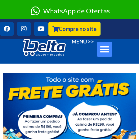
WhatsApp de Ofertas
Compre no site
Sobre Nós
Clube Classe A
MENU >>