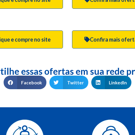
ique e compre no site
Confira mais ofer
ilhe essas ofertas em sua rede pr
Facebook
Twitter
LinkedIn