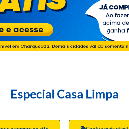
Especial Casa Limpa
ique e compre no site
Confira mais ofer