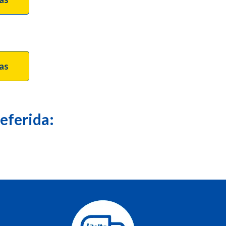
tas
eferida: