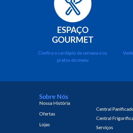
ESPAÇO
GOURMET
Confira o cardápio da semana e os
Venh
pratos do menu
Sobre Nós
Nossa História
Central Panificad
Ofertas
Central Frigorífic
Lojas
Serviços