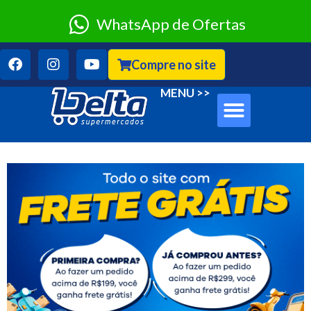
WhatsApp de Ofertas
Compre no site
Sobre Nós
Clube Classe A
MENU >>