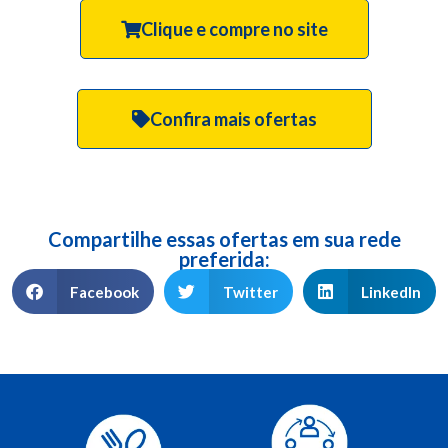
Clique e compre no site
Confira mais ofertas
Compartilhe essas ofertas em sua rede
preferida:
Facebook
Twitter
LinkedIn