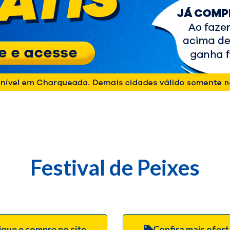
Festival de Peixes
ique e compre no site
Confira mais ofer