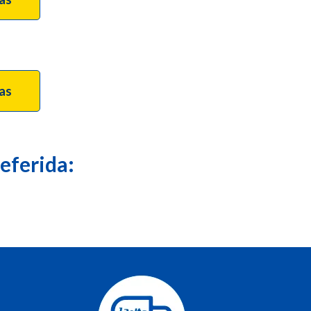
tas
eferida: