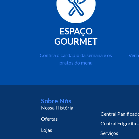
ESPAÇO
GOURMET
Confira o cardápio da semana e os
Venh
pratos do menu
Sobre Nós
Nossa História
Central Panificad
Ofertas
Central Frigorífic
Lojas
Serviços