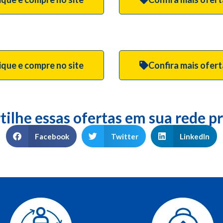
ique e compre no site
Confira mais ofer
ilhe essas ofertas em sua rede pr
Facebook
Twitter
LinkedIn