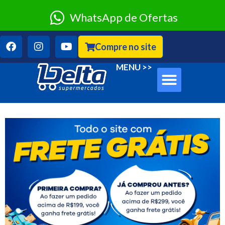
WhatsApp de Ofertas
Compre no site
Sobre Nós
Clube Classe A
MENU >>