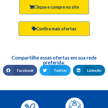
Clique e compre no site
Confira mais ofertas
Compartilhe essas ofertas em sua rede
preferida:
Facebook
Twitter
LinkedIn