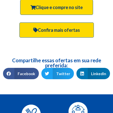
Clique e compre no site
Confira mais ofertas
Compartilhe essas ofertas em sua rede
preferida:
Facebook
Twitter
LinkedIn