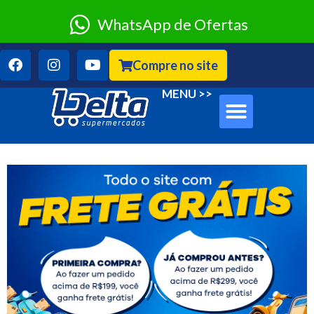
WhatsApp de Ofertas
Compre no site
Sobre Nós
Clube Classe A
MENU >>