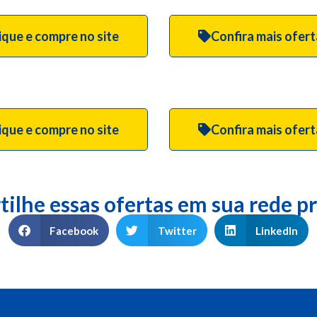
ique e compre no site
Confira mais ofer
ique e compre no site
Confira mais ofer
ilhe essas ofertas em sua rede pr
Facebook
Twitter
LinkedIn