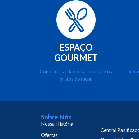
ESPAÇO
GOURMET
Confira o cardápio da semana e os
Venh
pratos do menu
Sobre Nós
Nossa História
Central Panificad
Ofertas