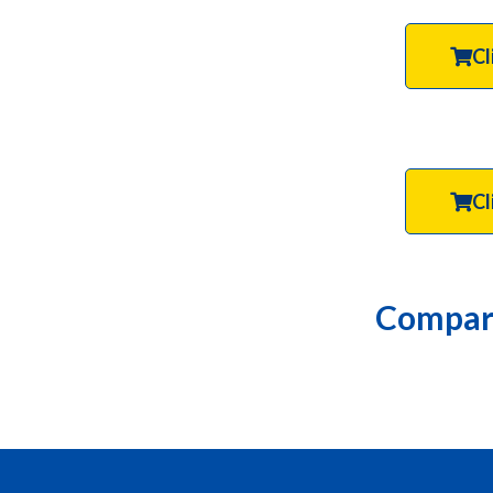
Cl
Cl
Compart