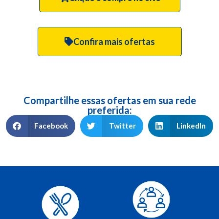
Confira mais ofertas
Compartilhe essas ofertas em sua rede
preferida:
Facebook
Twitter
LinkedIn