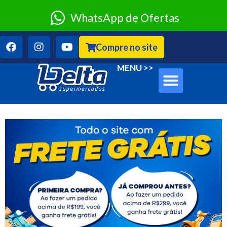
WhatsApp de Ofertas
Compre no site
Sobre Nós
Clube Classe A
MENU >>