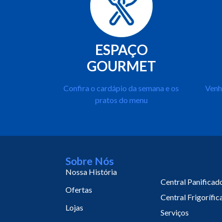
ESPAÇO
GOURMET
Confira o cardápio da semana e os
Venh
pratos do menu
Sobre Nós
Nossa História
Central Panificad
Ofertas
Central Frigorífic
Lojas
Serviços