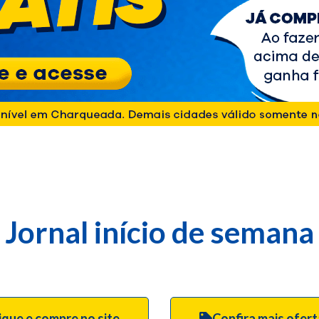
Jornal início de semana
ique e compre no site
Confira mais ofer