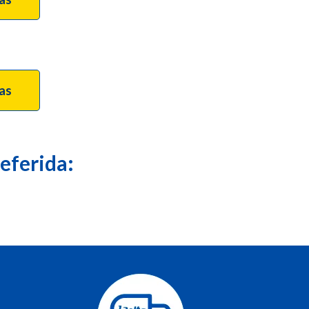
tas
eferida: