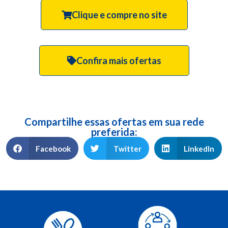
Clique e compre no site
Confira mais ofertas
Compartilhe essas ofertas em sua rede
preferida:
Facebook
Twitter
LinkedIn