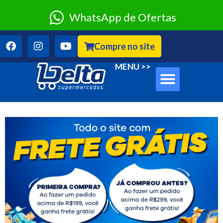
WhatsApp de Ofertas
Compre no site
Sobre Nós
Clube Classe A
MENU >>