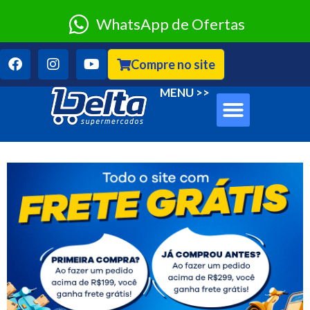
WhatsApp de Ofertas
Compre no site
Sobre Nós
Clube Classe A
MENU >>