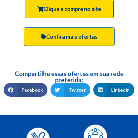
Clique e compre no site
Confira mais ofertas
Compartilhe essas ofertas em sua rede
preferida:
Facebook
Twitter
LinkedIn