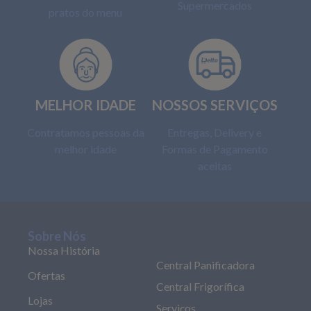
Supermercados
pratos do menu
MELHOR IDADE
NOSSOS SERVIÇOS
Contratamos pessoas da
Entregas, Delivery e
melhor idade
Formas de Pagamento
aceitas
Sobre Nós
Nossa História
Central Panificadora
Ofertas
Central Frigorífica
Lojas
Serviços