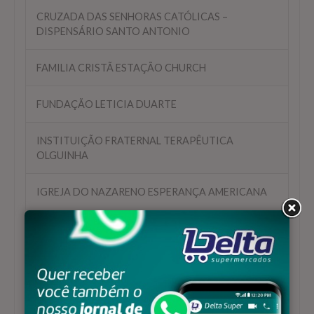
CRUZADA DAS SENHORAS CATÓLICAS –
DISPENSÁRIO SANTO ANTONIO
FAMILIA CRISTÃ ESTAÇÃO CHURCH
FUNDAÇÃO LETICIA DUARTE
INSTITUIÇÃO FRATERNAL TERAPÊUTICA
OLGUINHA
IGREJA DO NAZARENO ESPERANÇA AMERICANA
INSTITUTO INCAB
LAR MONTEIRO LOBATO
ONG NOVA HISTORIA – ASSOCIAÇÃO DE