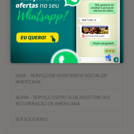
ASSISTENCIA SOCIAL DE JOVENS ADOLESCENTES
E TODAS AS GENTE
PASTORAL SOCIAL IRMÃOS DE TODOS
PROJETO UMA VIDA NOVA
RESIDENCIA INCLUSIVA PARA JOVENS E ADULTOS
COM DEFICIENCIA
SASA – SERVIÇO DE ASSISTENCIA SOCIAL DE
AMERICANA
SEARA – SERVIÇO ESPIRITA DE ASSISTENCIA E
RECUPERAÇÃO DE AMERICANA
SER SOLIDÁRIO