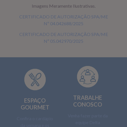
Imagens Meramente Ilustrativas.
CERTIFICADO DE AUTORIZAÇÃO SPA/ME
Nº 04.042688/2025
CERTIFICADO DE AUTORIZAÇÃO SPA/ME
Nº 05.042970/2025
TRABALHE
ESPAÇO
CONOSCO
GOURMET
Venha fazer parte da
Confira o cardápio
equipe Delta
da semana e os