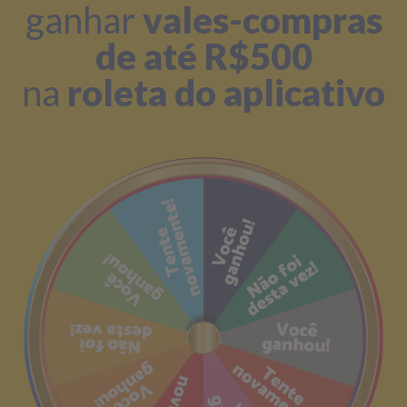
ganhar
vales-compras
de até R$500
na
roleta do aplicativo